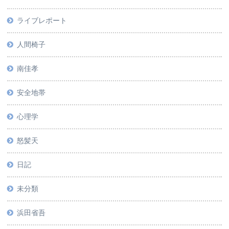
ライブレポート
人間椅子
南佳孝
安全地帯
心理学
怒髪天
日記
未分類
浜田省吾