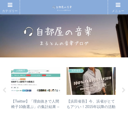
カテゴリー
メニュー
人間椅子
浜田省吾
)
【Twitter】「理由抜きで人間
【浜田省吾】今、浜省がとて
【
の
椅子10曲選ぶ」の集計結果 –
もアツい！2015年以降の活動
アル
メン
人気曲ランキング・傾向分析
と現在のまとめ
子
ア