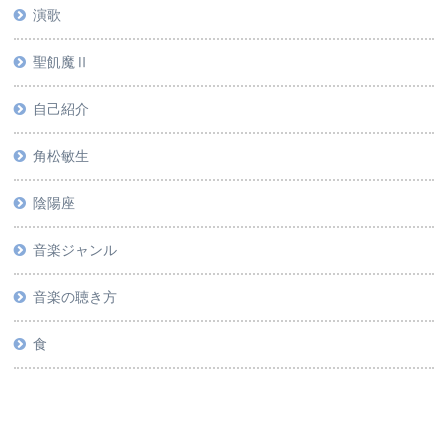
演歌
聖飢魔Ⅱ
自己紹介
角松敏生
陰陽座
音楽ジャンル
音楽の聴き方
食