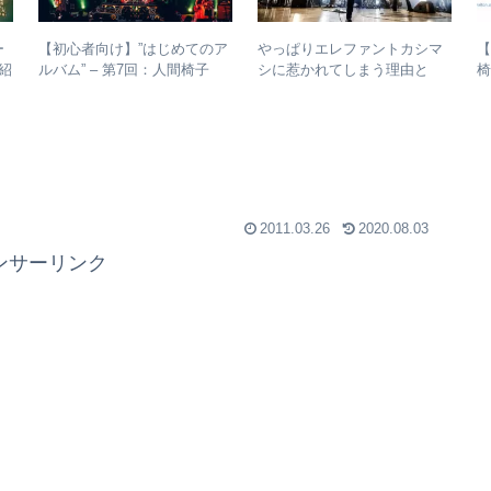
ー
【初心者向け】”はじめてのア
やっぱりエレファントカシマ
【
紹
ルバム” – 第7回：人間椅子
シに惹かれてしまう理由と
椅
絶対おすすめの名盤と全アル
は？ – ずっと”未完成”の最強
バムレビューも
バンドの魅力
2011.03.26
2020.08.03
ンサーリンク