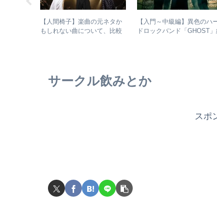
浜省がとて
【人間椅子】楽曲の元ネタか
【入門～中級編】異色のハ
以降の活動
もしれない曲について、比較
ドロックバンド「GHOST」
検証してみた
介＋全アルバムレビュー
サークル飲みとか
スポ