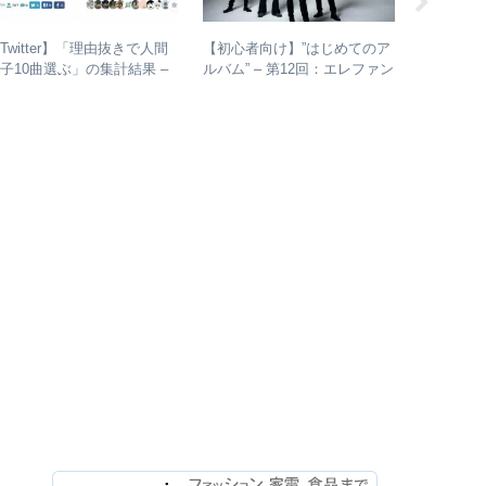
Twitter】「理由抜きで人間
【初心者向け】”はじめてのア
エレファ
子10曲選ぶ」の集計結果 –
ルバム” – 第12回：エレファン
バム未収録
人気曲ランキング・傾向分析
トカシマシ おすすめの聴き
ルのカッ
進め方＋全アルバムレビュー
未発表曲