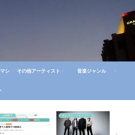
マシ
その他アーティスト
音楽ジャンル
ト
人間椅子
エレファントカシマシ
エレファ