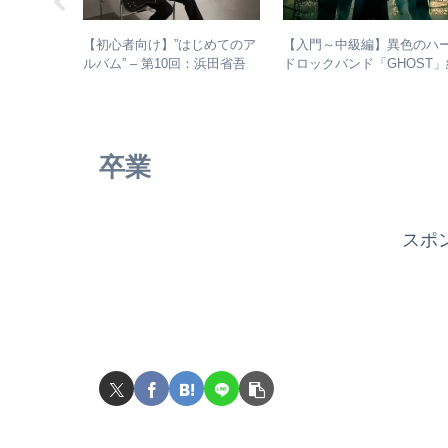
浜省がとて
【初心者向け】”はじめてのア
【入門～中級編】異色のハ
以降の活動
ルバム” – 第10回：浜田省吾
ドロックバンド「GHOST」
おすすめのアルバムの聴き進
介＋全アルバムレビュー
め方とは？
卒業
スポ