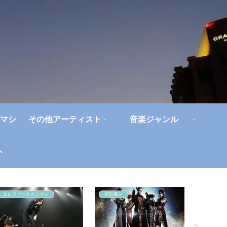
マシ
その他アーティスト
音楽ジャンル
ト
エレファントカシマシ
聖飢魔Ⅱ
eastern y