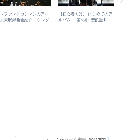
エレファントカシマシのアル
【初心者向け】”はじめてのア
【初心者
ム未収録曲全紹介 – シング
ルバム” – 第5回：聖飢魔Ⅱ
ルバム” – 
ルのカップリングからレアな
おすすめのベストアルバム、
youth
未発表曲まで
おすすめのオリジナルアルバ
ムは？