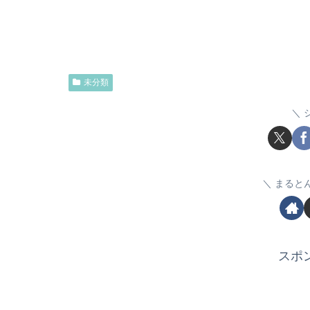
未分類
まると
スポ