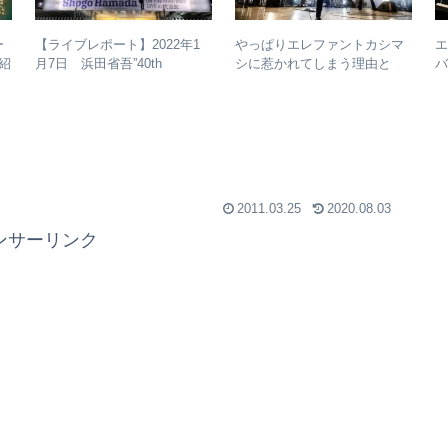
ー
やっぱりエレファントカシマ
【ライブレポート】2022年1
紹
シに惹かれてしまう理由と
バ
月7日 浜田省吾”40th
は？ – ずっと”未完成”の最強
Anniversary ON THE ROAD
バンドの魅力
2022 LIVE at 武道館” – なぜ
今、武道館再現セットリスト
でライブを行ったのか？
2011.03.25
2020.08.03
ンサーリンク