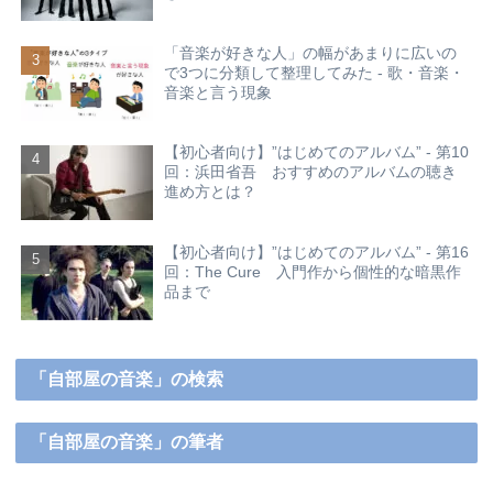
「音楽が好きな人」の幅があまりに広いの
で3つに分類して整理してみた - 歌・音楽・
音楽と言う現象
【初心者向け】”はじめてのアルバム” - 第10
回：浜田省吾 おすすめのアルバムの聴き
進め方とは？
【初心者向け】”はじめてのアルバム” - 第16
回：The Cure 入門作から個性的な暗黒作
品まで
「自部屋の音楽」の検索
「自部屋の音楽」の筆者