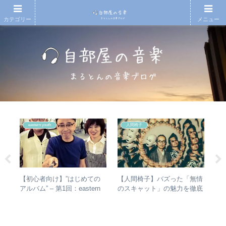
カテゴリー
メニュー
eastern youth
人間椅子
シマ
【初心者向け】”はじめての
【人間椅子】バズった「無情
【
と
アルバム” – 第1回：eastern
のスキャット」の魅力を徹底
アル
最強
youth
的に掘り下げてみた
Ⅱ
ム
ル