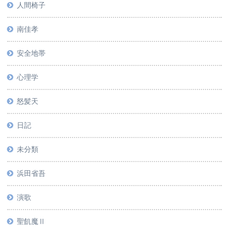
人間椅子
南佳孝
安全地帯
心理学
怒髪天
日記
未分類
浜田省吾
演歌
聖飢魔Ⅱ