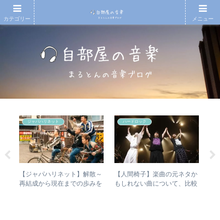
カテゴリー
メニュー
ジャパハリネット
ハードロック
の
【ジャパハリネット】解散～
【人間椅子】楽曲の元ネタか
エ
魔
再結成から現在までの歩みを
もしれない曲について、比較
バ
ルバ
振り返る – 再結成後の活動年
検証してみた
ル
ルア
表＆シングル・アルバム全紹
未
介