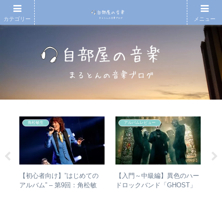
カテゴリー
メニュー
角松敏生
アルバムレビュー
)
【初心者向け】”はじめての
【入門～中級編】異色のハー
【
の
アルバム” – 第9回：角松敏
ドロックバンド「GHOST」
アル
メン
生 各年代のおすすめ名盤を
紹介＋全アルバムレビュー
ァ
1枚ずつ選出！
聴
ュ