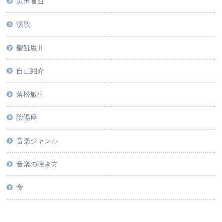
浜田省吾
演歌
聖飢魔Ⅱ
自己紹介
角松敏生
陰陽座
音楽ジャンル
音楽の聴き方
食