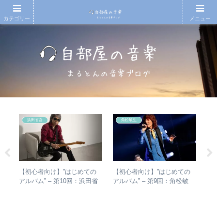
カテゴリー
メニュー
浜田省吾
角松敏生
【初心者向け】”はじめての
【初心者向け】”はじめての
エ
があ
アルバム” – 第10回：浜田省
アルバム” – 第9回：角松敏
バ
し
吾 おすすめのアルバムの聴
生 各年代のおすすめ名盤を
ル
楽・
き進め方とは？
1枚ずつ選出！
未