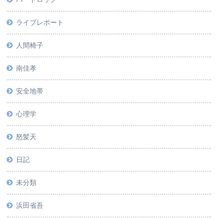
ライブレポート
人間椅子
南佳孝
安全地帯
心理学
怒髪天
日記
未分類
浜田省吾