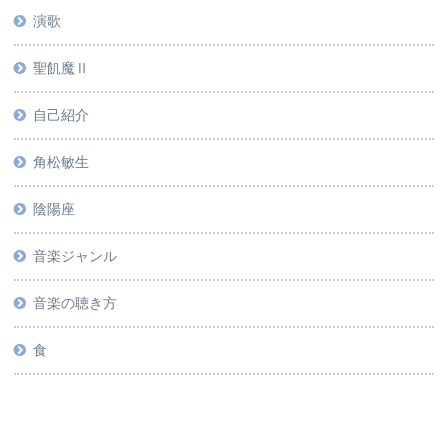
演歌
聖飢魔Ⅱ
自己紹介
角松敏生
陰陽座
音楽ジャンル
音楽の聴き方
食