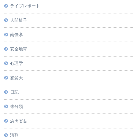
ライブレポート
人間椅子
南佳孝
安全地帯
心理学
怒髪天
日記
未分類
浜田省吾
演歌