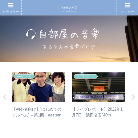
カテゴリー
メニュー
eastern youth
ライブレポート
とて
【初心者向け】”はじめての
【
【ライブレポート】2022年1
活動
アルバム” – 第1回：eastern
再
月7日 浜田省吾”40th
youth
振
Anniversary ON THE ROAD
表
2022 LIVE at 武道館” – なぜ
介
今、武道館再現セットリスト