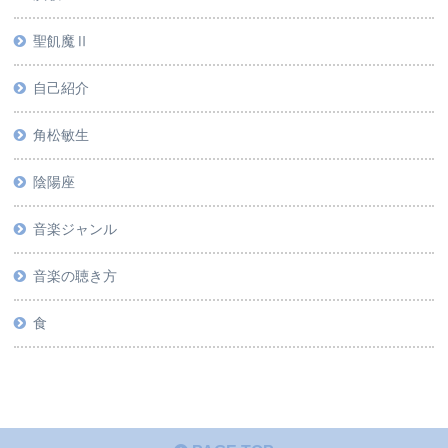
聖飢魔Ⅱ
自己紹介
角松敏生
陰陽座
音楽ジャンル
音楽の聴き方
食