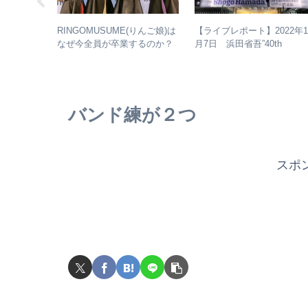
ントカシマ
RINGOMUSUME(りんご娘)は
【ライブレポート】2022年
う理由と
なぜ今全員が卒業するのか？
月7日 浜田省吾”40th
成”の最強
– 公式・メンバーコメントか
Anniversary ON THE ROAD
ら読み取れること
2022 LIVE at 武道館” – なぜ
今、武道館再現セットリス
でライブを行ったのか？
バンド練が２つ
スポ