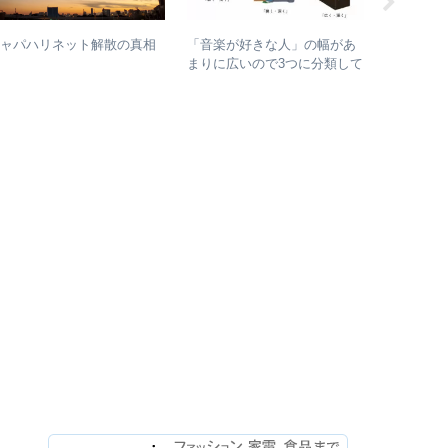
【人間椅
ジャパハリネット解散の真相
「音楽が好きな人」の幅があ
もしれな
まりに広いので3つに分類して
検証して
整理してみた – 歌・音楽・音
楽と言う現象