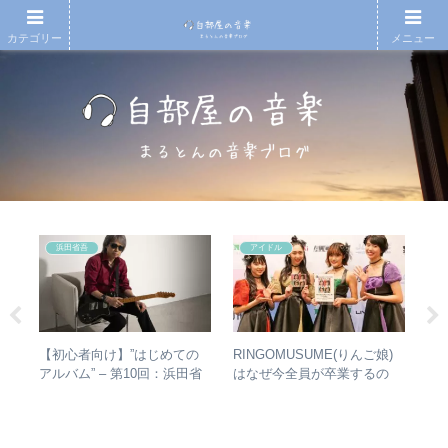
カテゴリー
メニュー
浜田省吾
アイドル
の
【初心者向け】”はじめての
RINGOMUSUME(りんご娘)
【
フ
アルバム” – 第10回：浜田省
はなぜ今全員が卒業するの
の
めの
吾 おすすめのアルバムの聴
か？ – 公式・メンバーコメン
的
レビ
き進め方とは？
トから読み取れること