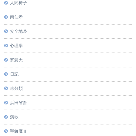
人間椅子
南佳孝
安全地帯
心理学
怒髪天
日記
未分類
浜田省吾
演歌
聖飢魔Ⅱ