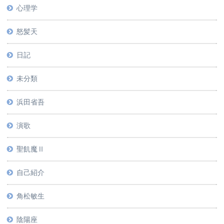
心理学
怒髪天
日記
未分類
浜田省吾
演歌
聖飢魔Ⅱ
自己紹介
角松敏生
陰陽座