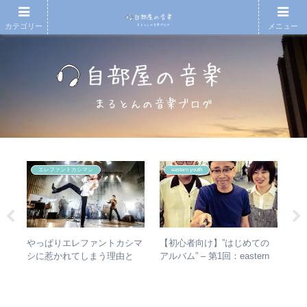
カテゴリー
メニュー
エレファントカシマシ
eastern youth
の
やっぱりエレファントカシマ
【初心者向け】”はじめての
【
椅
シに惹かれてしまう理由と
アルバム” – 第1回：eastern
アル
と全
は？ – ずっと”未完成”の最強
youth
生
バンドの魅力
1