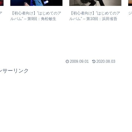
ア
【初心者向け】”はじめてのア
【初心者向け】”はじめてのア
子
ルバム” – 第9回：角松敏生
ルバム” – 第10回：浜田省吾
ル
各年代のおすすめ名盤を1枚ず
おすすめのアルバムの聴き進
つ選出！
め方とは？
2009.09.01
2020.08.03
ンサーリンク