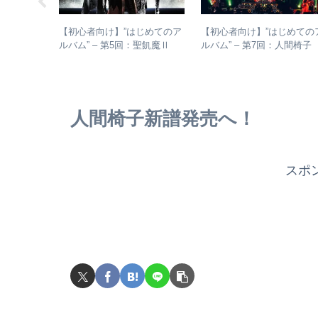
マシのアル
【初心者向け】”はじめてのア
【初心者向け】”はじめての
– シング
ルバム” – 第5回：聖飢魔Ⅱ
ルバム” – 第7回：人間椅
からレアな
おすすめのベストアルバム、
絶対おすすめの名盤と全ア
おすすめのオリジナルアルバ
バムレビューも
ムは？
人間椅子新譜発売へ！
スポ