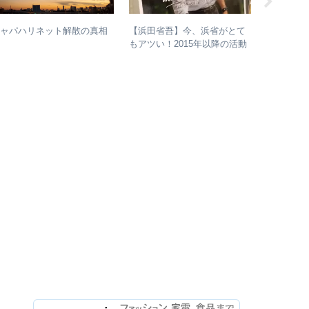
【浜田省吾】今、浜省がとて
ジャパハリネット解散の真相
【ライブレ
もアツい！2015年以降の活動
月7日 浜田
と現在のまとめ
Annivers
2022 LIV
今、武道
でライブ