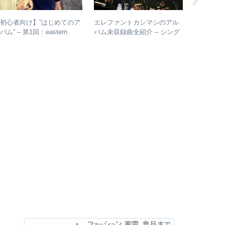
初心者向け】”はじめてのア
エレファントカシマシのアル
【初心者
バム” – 第1回：eastern
バム未収録曲全紹介 – シング
ルバム” 
outh
ルのカップリングからレアな
各年代の
未発表曲まで
つ選出！