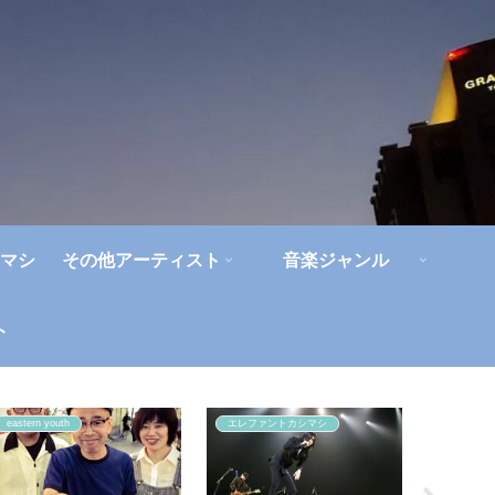
マシ
その他アーティスト
音楽ジャンル
ト
eastern youth
エレファントカシマシ
角松敏生