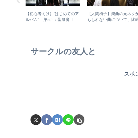
浜省がとて
【初心者向け】”はじめてのア
【人間椅子】楽曲の元ネタ
以降の活動
ルバム” – 第5回：聖飢魔Ⅱ
もしれない曲について、比
おすすめのベストアルバム、
検証してみた
おすすめのオリジナルアルバ
ムは？
サークルの友人と
スポ