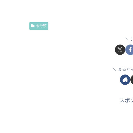
未分類
まると
スポ