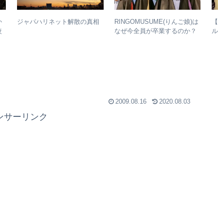
か
RINGOMUSUME(りんご娘)は
【
ジャパハリネット解散の真相
較
なぜ今全員が卒業するのか？
ル
– 公式・メンバーコメントか
y
ら読み取れること
2009.08.16
2020.08.03
ンサーリンク