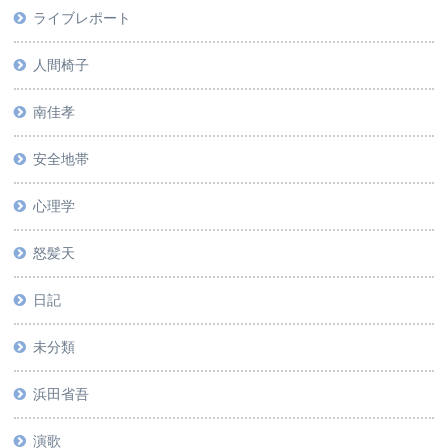
ライブレポート
人間椅子
南佳孝
安全地帯
心理学
怒髪天
日記
未分類
浜田省吾
演歌