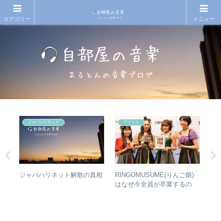
カテゴリー
メニュー
ジャパハリネット
アイドル
無情
RINGOMUSUME(りんご娘)
【
ジャパハリネット解散の真相
徹底
はなぜ今全員が卒業するの
も
か？ – 公式・メンバーコメン
と
トから読み取れること