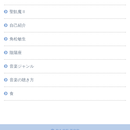
聖飢魔Ⅱ
自己紹介
角松敏生
陰陽座
音楽ジャンル
音楽の聴き方
食