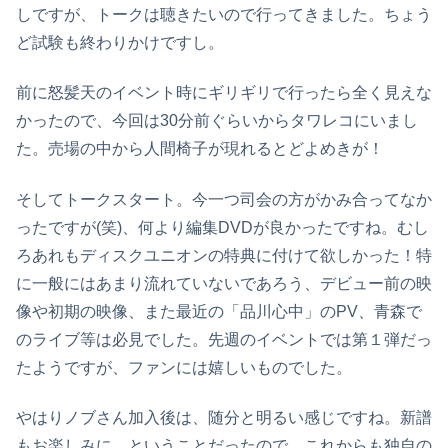
しですが、トークは聴きたいので行ってきました。ちょう
ど試験も終わりかけですし。
前に怒髪天のイベント時にギリギリで行ったら全く見えな
かったので、今回は30分前ぐらいからタワレコにいまし
た。売場の中から人間椅子が現れるとどよめきが！
そしてトークスタート。今一つ司会の方がかみ合ってなか
ったですが(笑)、何より編集DVDが良かったですね。むし
ろあれもディスクユニオンの特典に付けて欲しかった！特
に一般にはあまり流れていないであろう、デビュー前の映
像や初期の映像、また最近の「品川心中」のPV、青森で
のライブ等は必見でした。先週のイベントでは第１弾だっ
たようですが、ファンには嬉しいものでした。
やはりノブさん加入後は、随分と明るい感じですね。新譜
もお楽しみに、ということだったので、これからも独自の