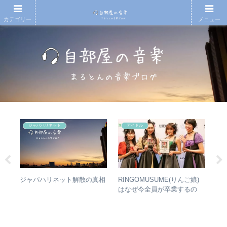
カテゴリー
メニュー
ジャパハリネット
アイドル
タか
RINGOMUSUME(りんご娘)
や
ジャパハリネット解散の真相
比較
はなぜ今全員が卒業するの
シ
か？ – 公式・メンバーコメン
は？
トから読み取れること
バ