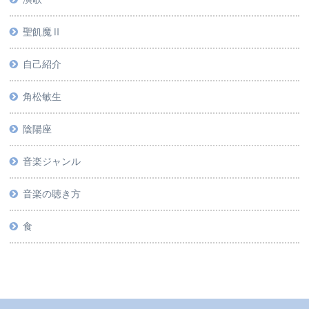
聖飢魔Ⅱ
自己紹介
角松敏生
陰陽座
音楽ジャンル
音楽の聴き方
食