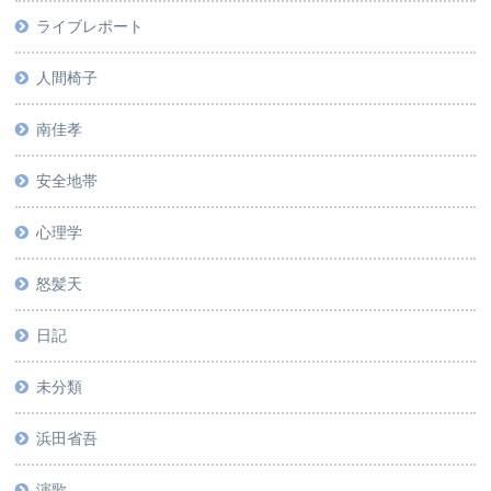
ライブレポート
人間椅子
南佳孝
安全地帯
心理学
怒髪天
日記
未分類
浜田省吾
演歌