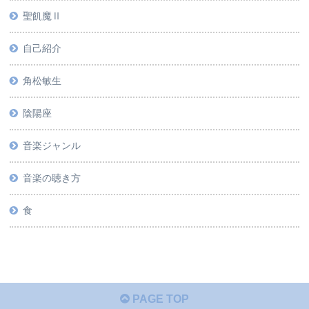
聖飢魔Ⅱ
自己紹介
角松敏生
陰陽座
音楽ジャンル
音楽の聴き方
食
PAGE TOP