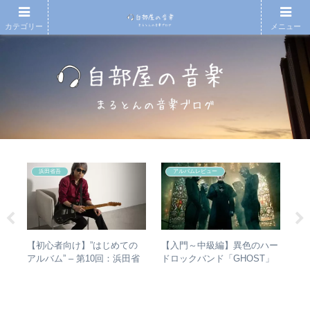
カテゴリー
メニュー
浜田省吾
アルバムレビュー
の
【初心者向け】”はじめての
【入門～中級編】異色のハー
ジ
椅
アルバム” – 第10回：浜田省
ドロックバンド「GHOST」
と全
吾 おすすめのアルバムの聴
紹介＋全アルバムレビュー
き進め方とは？