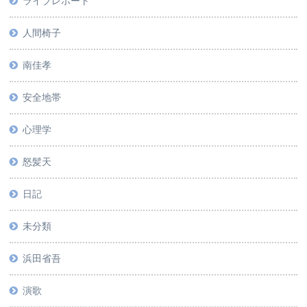
ライブレポート
人間椅子
南佳孝
安全地帯
心理学
怒髪天
日記
未分類
浜田省吾
演歌