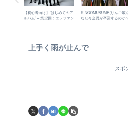
マシのアル
【初心者向け】”はじめてのア
RINGOMUSUME(りんご娘)
– シング
ルバム” – 第12回：エレファン
なぜ今全員が卒業するのか
からレアな
トカシマシ おすすめの聴き
– 公式・メンバーコメント
進め方＋全アルバムレビュー
ら読み取れること
上手く雨が止んで
スポ