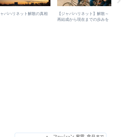
【ジャパハリネット】解散～
【浜田省
ジャパハリネット解散の真相
再結成から現在までの歩みを
もアツい！
振り返る – 再結成後の活動年
と現在の
表＆シングル・アルバム全紹
介