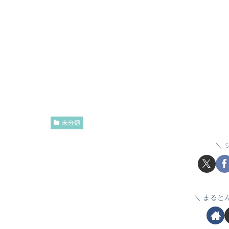
未分類
まると