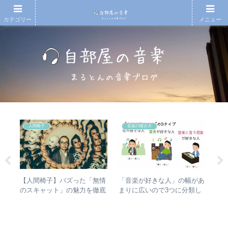
カテゴリー
メニュー
人間椅子
音楽の聴き方
人間
【人間椅子】バズった「無情
「音楽が好きな人」の幅があ
【
 –
のスキャット」の魅力を徹底
まりに広いので3つに分類し
月7
分析
的に掘り下げてみた
て整理してみた – 歌・音楽・
An
音楽と言う現象
20
今