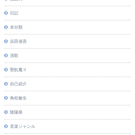
日記
未分類
浜田省吾
演歌
聖飢魔Ⅱ
自己紹介
角松敏生
陰陽座
音楽ジャンル