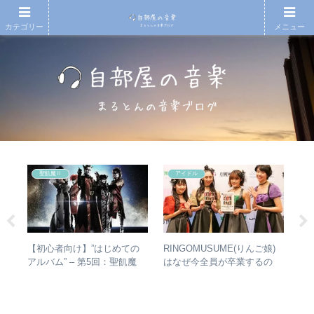
カテゴリー
メニュー
聖飢魔Ⅱ
アイドル
タか
【初心者向け】”はじめての
RINGOMUSUME(りんご娘)
ジ
比較
アルバム” – 第5回：聖飢魔
はなぜ今全員が卒業するの
Ⅱ おすすめのベストアルバ
か？ – 公式・メンバーコメン
ム、おすすめのオリジナルア
トから読み取れること
ルバムは？