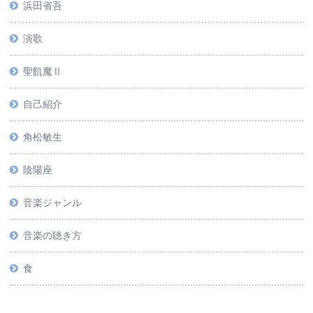
浜田省吾
演歌
聖飢魔Ⅱ
自己紹介
角松敏生
陰陽座
音楽ジャンル
音楽の聴き方
食