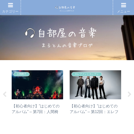
カテゴリー
メニュー
人間椅子
エレファントカシマシ
e
の
【初心者向け】”はじめての
【初心者向け】”はじめての
【
敏
アルバム” – 第7回：人間椅
アルバム” – 第12回：エレフ
アル
盤を
子 絶対おすすめの名盤と全
ァントカシマシ おすすめの
you
アルバムレビューも
聴き進め方＋全アルバムレビ
ュー