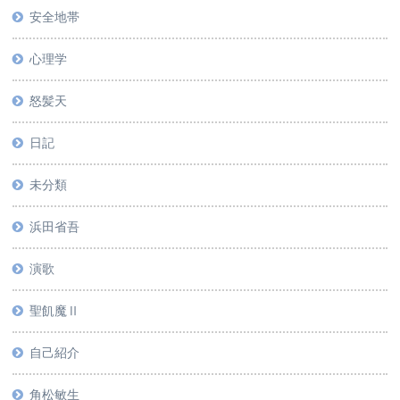
安全地帯
心理学
怒髪天
日記
未分類
浜田省吾
演歌
聖飢魔Ⅱ
自己紹介
角松敏生