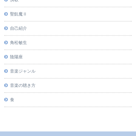
聖飢魔Ⅱ
自己紹介
角松敏生
陰陽座
音楽ジャンル
音楽の聴き方
食