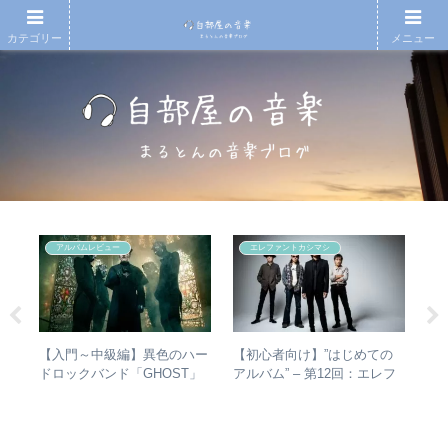
カテゴリー
メニュー
アルバムレビュー
エレファントカシマシ
散～
【入門～中級編】異色のハー
【初心者向け】”はじめての
【
みを
ドロックバンド「GHOST」
アルバム” – 第12回：エレフ
も
動年
紹介＋全アルバムレビュー
ァントカシマシ おすすめの
検
全紹
聴き進め方＋全アルバムレビ
ュー