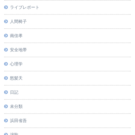
ライブレポート
人間椅子
南佳孝
安全地帯
心理学
怒髪天
日記
未分類
浜田省吾
演歌