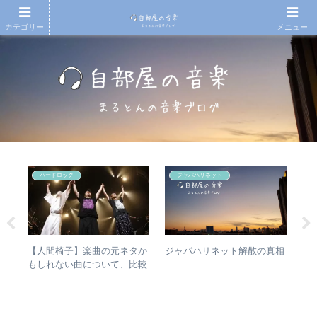
カテゴリー
メニュー
ハードロック
ジャパハリネット
アル
【人間椅子】楽曲の元ネタか
【
ジャパハリネット解散の真相
ング
もしれない曲について、比較
アル
アな
検証してみた
子
ア