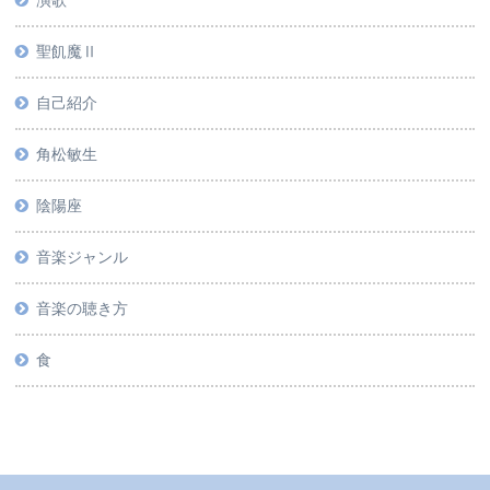
演歌
聖飢魔Ⅱ
自己紹介
角松敏生
陰陽座
音楽ジャンル
音楽の聴き方
食