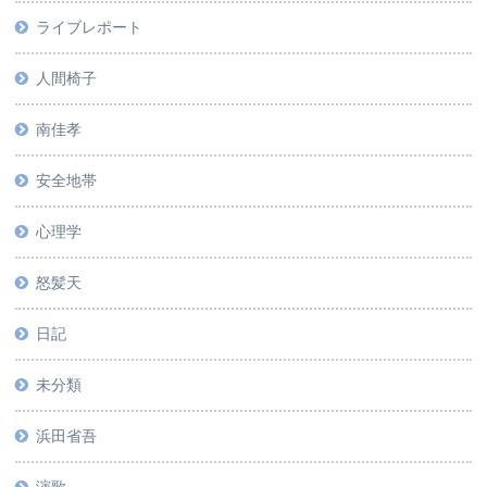
ライブレポート
人間椅子
南佳孝
安全地帯
心理学
怒髪天
日記
未分類
浜田省吾