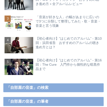
き進め方＋全アルバムレビュー
「音楽が好きな人」の幅があまりに広いの
で3つに分類して整理してみた - 歌・音楽・
音楽と言う現象
【初心者向け】”はじめてのアルバム” - 第10
回：浜田省吾 おすすめのアルバムの聴き
進め方とは？
【初心者向け】”はじめてのアルバム” - 第16
回：The Cure 入門作から個性的な暗黒作
品まで
「自部屋の音楽」の検索
「自部屋の音楽」の筆者