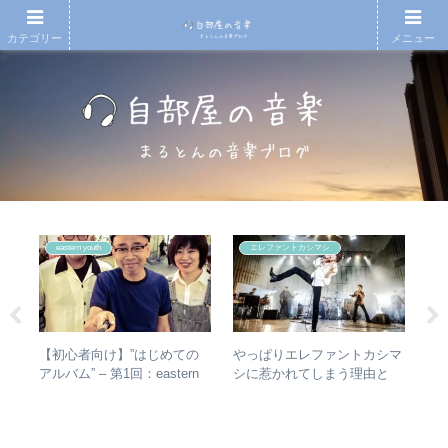
カテゴリー
メニュー
eastern youth
エレファントカシマシ
)
【初心者向け】”はじめての
やっぱりエレファントカシマ
【
の
アルバム” – 第1回：eastern
シに惹かれてしまう理由と
アル
メン
youth
は？ – ずっと”未完成”の最強
子
バンドの魅力
ア