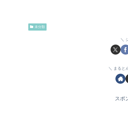
未分類
まると
スポ