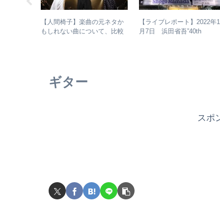
由抜きで人間
【人間椅子】楽曲の元ネタか
【ライブレポート】2022年
計結果 –
もしれない曲について、比較
月7日 浜田省吾”40th
・傾向分析
検証してみた
Anniversary ON THE ROAD
2022 LIVE at 武道館” – なぜ
今、武道館再現セットリス
でライブを行ったのか？
ギター
スポ