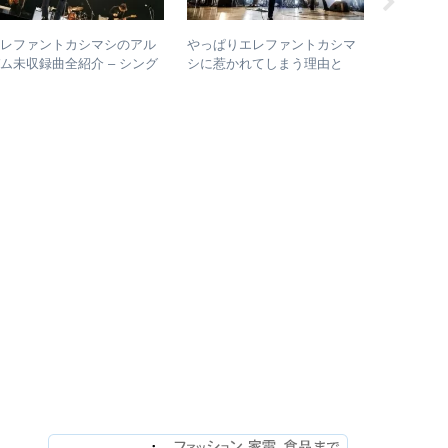
エレファントカシマシのアル
やっぱりエレファントカシマ
【初心者
ム未収録曲全紹介 – シング
シに惹かれてしまう理由と
ルバム” 
ルのカップリングからレアな
は？ – ずっと”未完成”の最強
絶対おす
未発表曲まで
バンドの魅力
バムレビ