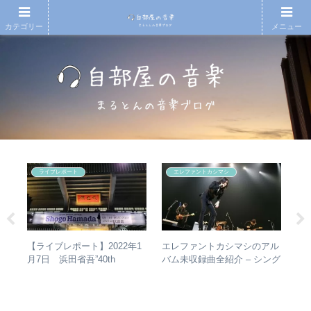
カテゴリー
メニュー
ライブレポート
エレファントカシマシ
e
の
エレファントカシマシのアル
【
【ライブレポート】2022年1
椅
バム未収録曲全紹介 – シング
アル
月7日 浜田省吾”40th
と全
ルのカップリングからレアな
you
Anniversary ON THE ROAD
未発表曲まで
2022 LIVE at 武道館” – なぜ
今、武道館再現セットリスト