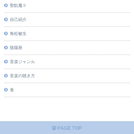
聖飢魔Ⅱ
自己紹介
角松敏生
陰陽座
音楽ジャンル
音楽の聴き方
食
PAGE TOP