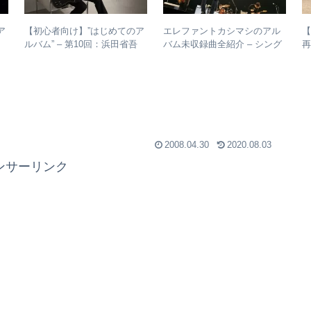
ア
【初心者向け】”はじめてのア
エレファントカシマシのアル
生
ルバム” – 第10回：浜田省吾
バム未収録曲全紹介 – シング
ず
おすすめのアルバムの聴き進
ルのカップリングからレアな
振
め方とは？
未発表曲まで
2008.04.30
2020.08.03
ンサーリンク