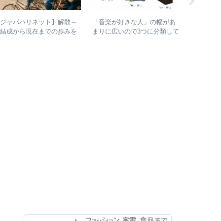
【ジャパハリネット】解散～
「音楽が好きな人」の幅があ
【ライブレ
再結成から現在までの歩みを
まりに広いので3つに分類して
月7日 浜田
り返る – 再結成後の活動年
整理してみた – 歌・音楽・音
Annivers
表＆シングル・アルバム全紹
楽と言う現象
2022 LIV
介
今、武道
でライブ