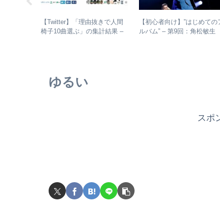
りんご娘)は
【Twitter】「理由抜きで人間
【初心者向け】”はじめての
するのか？
椅子10曲選ぶ」の集計結果 –
ルバム” – 第9回：角松敏
コメントか
人気曲ランキング・傾向分析
各年代のおすすめ名盤を1枚
つ選出！
ゆるい
スポ