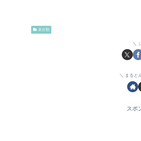
未分類
まると
スポ