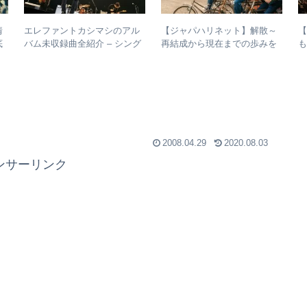
情
エレファントカシマシのアル
【ジャパハリネット】解散～
底
バム未収録曲全紹介 – シング
再結成から現在までの歩みを
ルのカップリングからレアな
振り返る – 再結成後の活動年
未発表曲まで
表＆シングル・アルバム全紹
介
2008.04.29
2020.08.03
ンサーリンク