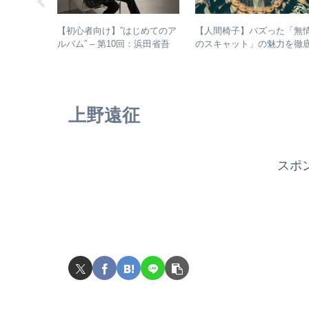
ントカシマ
【初心者向け】”はじめてのア
【人間椅子】バズった「無
う理由と
ルバム” – 第10回：浜田省吾
のスキャット」の魅力を徹
成”の最強
おすすめのアルバムの聴き進
的に掘り下げてみた
め方とは？
上野遠征
スポ