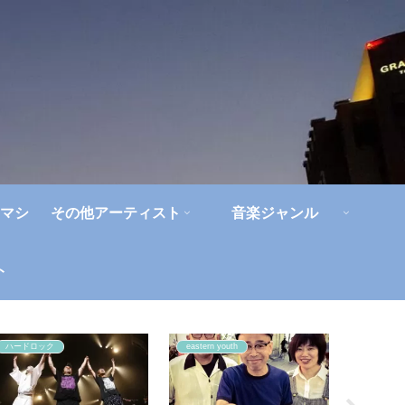
マシ
その他アーティスト
音楽ジャンル
ト
ハードロック
eastern youth
角松敏生