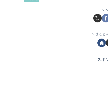
まると
スポ