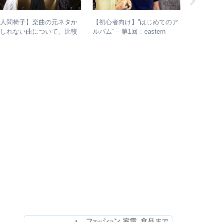
【人間椅子】楽曲の元ネタか
【初心者向け】”はじめてのア
【初心者
もしれない曲について、比較
ルバム” – 第1回：eastern
ルバム” 
検証してみた
youth
各年代の
つ選出！