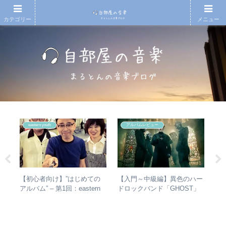
カテゴリー
メニュー
eastern youth
アルバムレビュー
散～
【初心者向け】”はじめての
【入門～中級編】異色のハー
RI
みを
アルバム” – 第1回：eastern
ドロックバンド「GHOST」
は
動年
youth
紹介＋全アルバムレビュー
か
全紹
ト