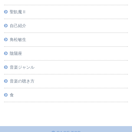
聖飢魔Ⅱ
自己紹介
角松敏生
陰陽座
音楽ジャンル
音楽の聴き方
食