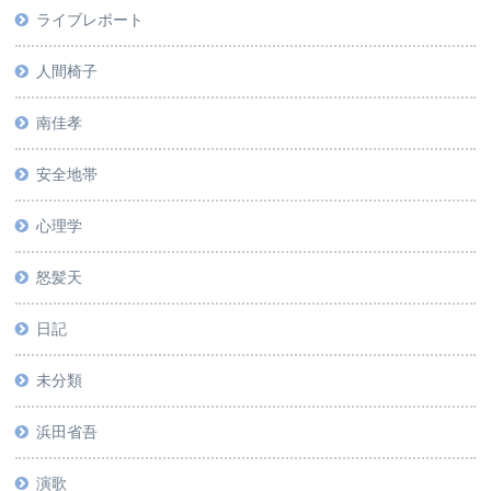
ライブレポート
人間椅子
南佳孝
安全地帯
心理学
怒髪天
日記
未分類
浜田省吾
演歌