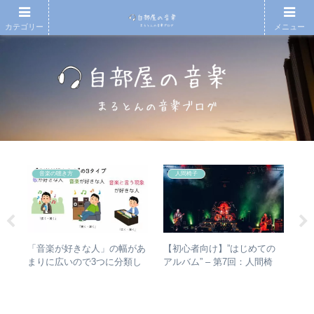
カテゴリー
メニュー
音楽の聴き方
人間椅子
無情
【初心者向け】”はじめての
RI
「音楽が好きな人」の幅があ
徹底
アルバム” – 第7回：人間椅
は
まりに広いので3つに分類し
子 絶対おすすめの名盤と全
か
て整理してみた – 歌・音楽・
アルバムレビューも
ト
音楽と言う現象