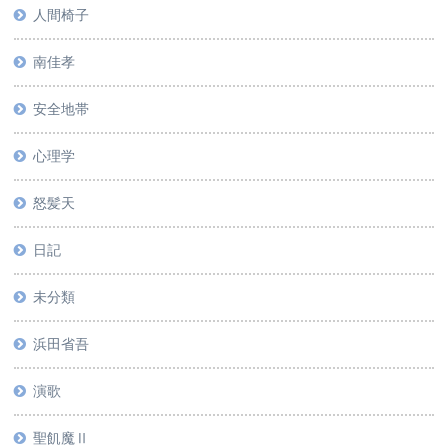
人間椅子
南佳孝
安全地帯
心理学
怒髪天
日記
未分類
浜田省吾
演歌
聖飢魔Ⅱ