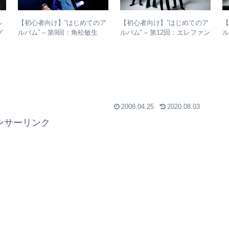
ル
【初心者向け】”はじめてのア
【初心者向け】”はじめてのア
【
グ
ルバム” – 第9回：角松敏生
ルバム” – 第12回：エレファン
ル
な
各年代のおすすめ名盤を1枚ず
トカシマシ おすすめの聴き
つ選出！
進め方＋全アルバムレビュー
2008.04.25
2020.08.03
ンサーリンク