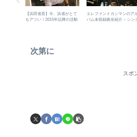
ト】解散～
【浜田省吾】今、浜省がとて
エレファントカシマシのア
での歩みを
もアツい！2015年以降の活動
バム未収録曲全紹介 – シン
後の活動年
と現在のまとめ
ルのカップリングからレア
ルバム全紹
未発表曲まで
次第に
スポ