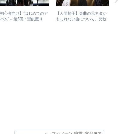
初心者向け】”はじめてのア
【人間椅子】楽曲の元ネタか
【Twitt
バム” – 第5回：聖飢魔Ⅱ
もしれない曲について、比較
椅子10曲
おすすめのベストアルバム、
検証してみた
人気曲ラ
おすすめのオリジナルアルバ
ムは？