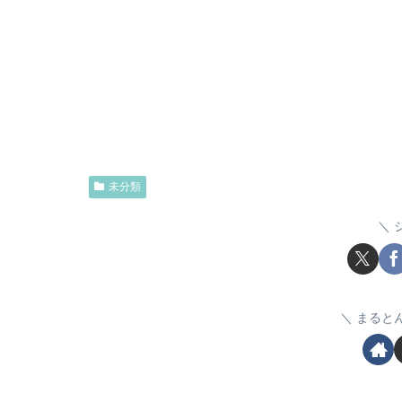
未分類
まると