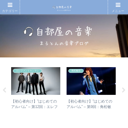
カテゴリー
メニュー
エレファントカシマシ
角松敏生
とて
【初心者向け】”はじめての
【初心者向け】”はじめての
【
活動
アルバム” – 第12回：エレフ
アルバム” – 第9回：角松敏
も
ァントカシマシ おすすめの
生 各年代のおすすめ名盤を
検
聴き進め方＋全アルバムレビ
1枚ずつ選出！
ュー