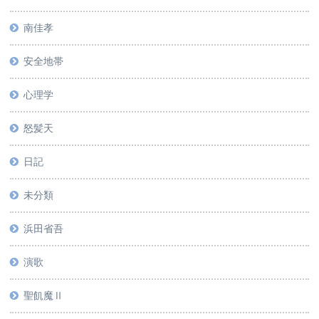
南佳孝
安全地帯
心理学
怒髪天
日記
未分類
浜田省吾
演歌
聖飢魔Ⅱ