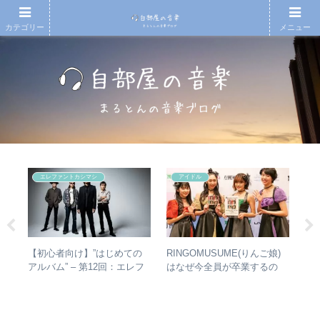
カテゴリー
メニュー
エレファントカシマシ
アイドル
アル
【初心者向け】”はじめての
RINGOMUSUME(りんご娘)
【
ング
アルバム” – 第12回：エレフ
はなぜ今全員が卒業するの
アル
アな
ァントカシマシ おすすめの
か？ – 公式・メンバーコメン
Ⅱ
聴き進め方＋全アルバムレビ
トから読み取れること
ム
ュー
ル