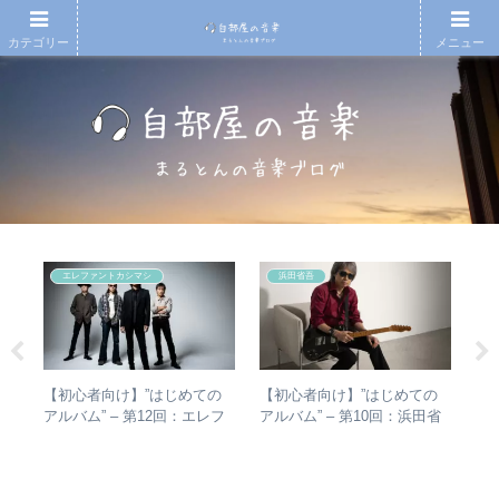
カテゴリー
メニュー
エレファントカシマシ
浜田省吾
)
【初心者向け】”はじめての
【初心者向け】”はじめての
【T
の
アルバム” – 第12回：エレフ
アルバム” – 第10回：浜田省
椅
メン
ァントカシマシ おすすめの
吾 おすすめのアルバムの聴
人
聴き進め方＋全アルバムレビ
き進め方とは？
ュー