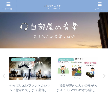
カテゴリー
メニュー
エレファントカシマシ
音楽の聴き方
タか
やっぱりエレファントカシマ
【T
「音楽が好きな人」の幅があ
比較
シに惹かれてしまう理由と
椅
まりに広いので3つに分類し
は？ – ずっと”未完成”の最強
人
て整理してみた – 歌・音楽・
バンドの魅力
音楽と言う現象