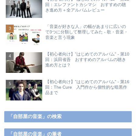
回：エレファントカシマシ おすすめの聴
き進め方＋全アルバムレビュー
「音楽が好きな人」の幅があまりに広いの
で3つに分類して整理してみた - 歌・音楽・
音楽と言う現象
【初心者向け】”はじめてのアルバム” - 第10
回：浜田省吾 おすすめのアルバムの聴き
進め方とは？
【初心者向け】”はじめてのアルバム” - 第16
回：The Cure 入門作から個性的な暗黒作
品まで
「自部屋の音楽」の検索
「自部屋の音楽」の筆者