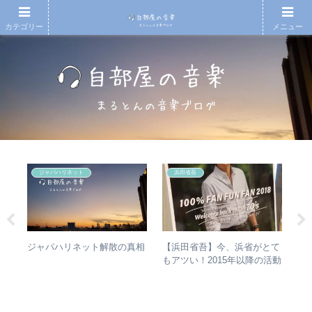
カテゴリー
メニュー
ジャパハリネット
浜田省吾
アル
【浜田省吾】今、浜省がとて
RI
ジャパハリネット解散の真相
ング
もアツい！2015年以降の活動
は
アな
と現在のまとめ
か
ト