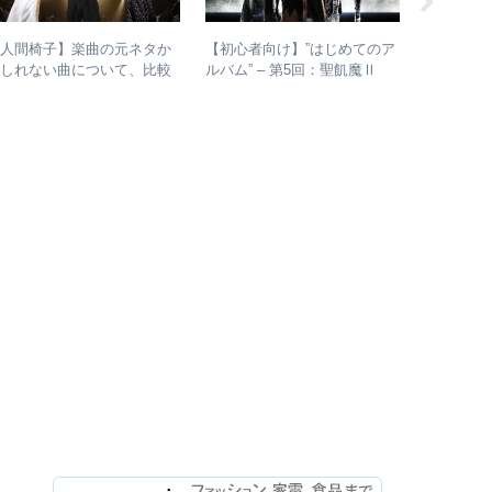
【人間椅子】楽曲の元ネタか
【初心者向け】”はじめてのア
【初心者
もしれない曲について、比較
ルバム” – 第5回：聖飢魔Ⅱ
ルバム” – 
検証してみた
おすすめのベストアルバム、
youth
おすすめのオリジナルアルバ
ムは？