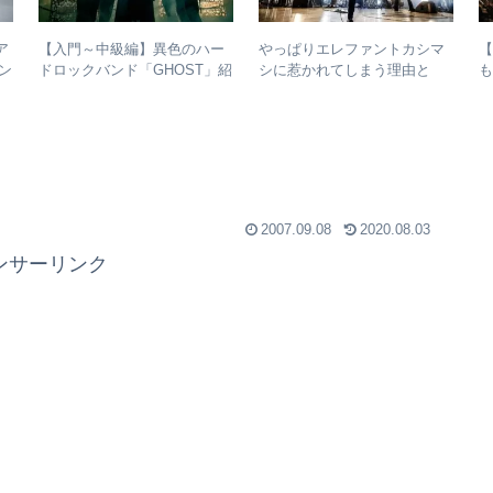
ア
【入門～中級編】異色のハー
やっぱりエレファントカシマ
ァン
ドロックバンド「GHOST」紹
シに惹かれてしまう理由と
き
介＋全アルバムレビュー
は？ – ずっと”未完成”の最強
ー
バンドの魅力
2007.09.08
2020.08.03
ンサーリンク