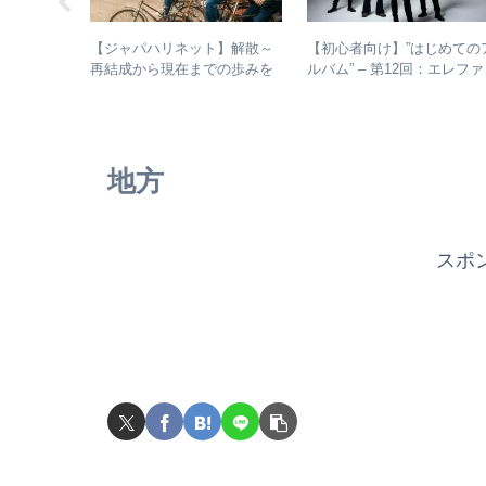
った「無情
【ジャパハリネット】解散～
【初心者向け】”はじめての
魅力を徹底
再結成から現在までの歩みを
ルバム” – 第12回：エレフ
た
振り返る – 再結成後の活動年
トカシマシ おすすめの聴
表＆シングル・アルバム全紹
進め方＋全アルバムレビュ
介
地方
スポ