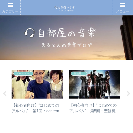
カテゴリー
メニュー
eastern youth
聖飢魔Ⅱ
【初心者向け】”はじめての
【初心者向け】”はじめての
【
真相
アルバム” – 第1回：eastern
アルバム” – 第5回：聖飢魔
も
youth
Ⅱ おすすめのベストアルバ
検
ム、おすすめのオリジナルア
ルバムは？