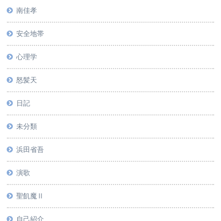
南佳孝
安全地帯
心理学
怒髪天
日記
未分類
浜田省吾
演歌
聖飢魔Ⅱ
自己紹介