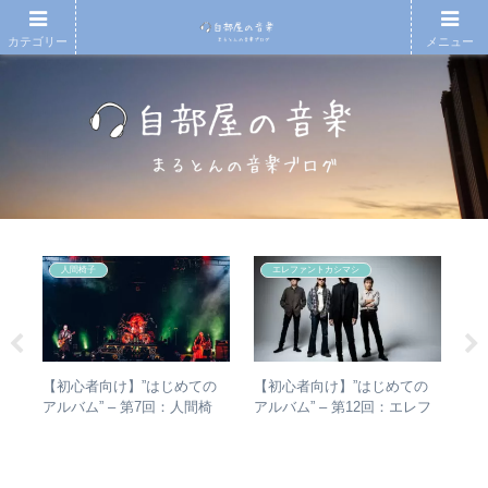
カテゴリー
メニュー
人間椅子
エレファントカシマシ
【初心者向け】”はじめての
【初心者向け】”はじめての
や
真相
アルバム” – 第7回：人間椅
アルバム” – 第12回：エレフ
シ
子 絶対おすすめの名盤と全
ァントカシマシ おすすめの
は？
アルバムレビューも
聴き進め方＋全アルバムレビ
バ
ュー