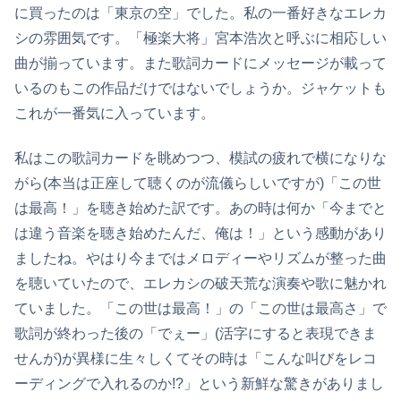
に買ったのは「東京の空」でした。私の一番好きなエレカ
シの雰囲気です。「極楽大将」宮本浩次と呼ぶに相応しい
曲が揃っています。また歌詞カードにメッセージが載って
いるのもこの作品だけではないでしょうか。ジャケットも
これが一番気に入っています。
私はこの歌詞カードを眺めつつ、模試の疲れで横になりな
がら(本当は正座して聴くのが流儀らしいですが)「この世
は最高！」を聴き始めた訳です。あの時は何か「今までと
は違う音楽を聴き始めたんだ、俺は！」という感動があり
ましたね。やはり今まではメロディーやリズムが整った曲
を聴いていたので、エレカシの破天荒な演奏や歌に魅かれ
ていました。「この世は最高！」の「この世は最高さ」で
歌詞が終わった後の「でぇー」(活字にすると表現できま
せんが)が異様に生々しくてその時は「こんな叫びをレコ
ーディングで入れるのか!?」という新鮮な驚きがありまし