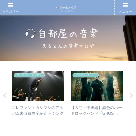
カテゴリー
メニュー
エレファントカシマシ
アルバムレビュー
タか
エレファントカシマシのアル
【入門～中級編】異色のハー
【T
比較
バム未収録曲全紹介 – シング
ドロックバンド「GHOST」
椅
ルのカップリングからレアな
紹介＋全アルバムレビュー
人
未発表曲まで