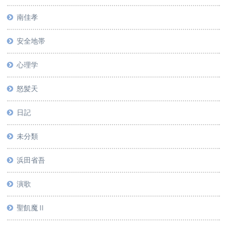
南佳孝
安全地帯
心理学
怒髪天
日記
未分類
浜田省吾
演歌
聖飢魔Ⅱ