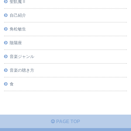
聖飢魔Ⅱ
自己紹介
角松敏生
陰陽座
音楽ジャンル
音楽の聴き方
食
PAGE TOP