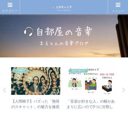
カテゴリー
メニュー
人間椅子
音楽の聴き方
シマ
【人間椅子】バズった「無情
【
「音楽が好きな人」の幅があ
と
のスキャット」の魅力を徹底
アル
まりに広いので3つに分類し
最強
的に掘り下げてみた
吾
て整理してみた – 歌・音楽・
き
音楽と言う現象