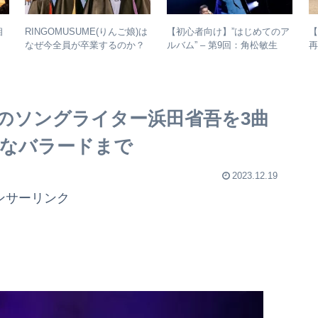
RINGOMUSUME(りんご娘)は
【初心者向け】”はじめてのア
相
なぜ今全員が卒業するのか？
ルバム” – 第9回：角松敏生
– 公式・メンバーコメントか
各年代のおすすめ名盤を1枚ず
振
ら読み取れること
つ選出！
中のソングライター浜田省吾を3曲
細なバラードまで
2023.12.19
ンサーリンク