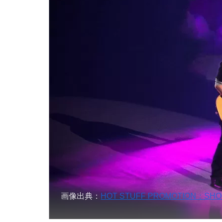
画像出典：
HOT STUFF PROMOTION：SHOGO