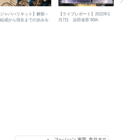
【ジャパハリネット】解散～
【入門～
【ライブレポート】2022年1
再結成から現在までの歩みを
ドロックバ
月7日 浜田省吾”40th
り返る – 再結成後の活動年
介＋全ア
Anniversary ON THE ROAD
表＆シングル・アルバム全紹
2022 LIVE at 武道館” – なぜ
介
今、武道館再現セットリスト
でライブを行ったのか？