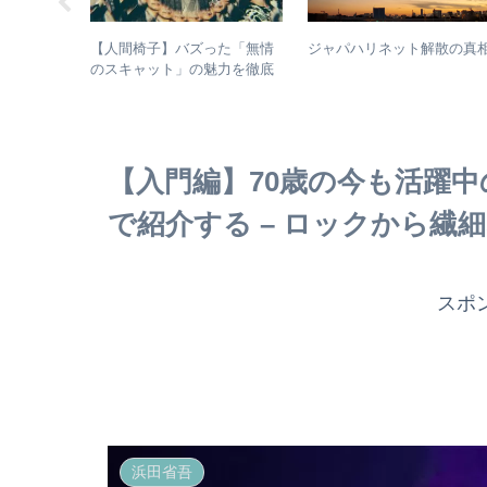
浜省がとて
【人間椅子】バズった「無情
ジャパハリネット解散の真
以降の活動
のスキャット」の魅力を徹底
的に掘り下げてみた
【入門編】70歳の今も活躍
で紹介する – ロックから繊
スポ
浜田省吾