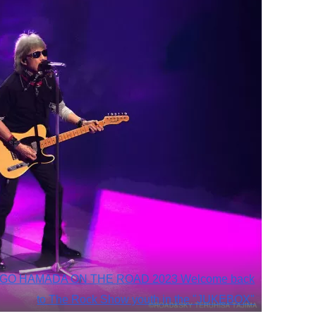
 HAMADA ON THE ROAD 2023 Welcome back
to The Rock Show youth in the "JUKEBOX"