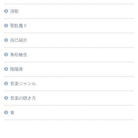
演歌
聖飢魔Ⅱ
自己紹介
角松敏生
陰陽座
音楽ジャンル
音楽の聴き方
食