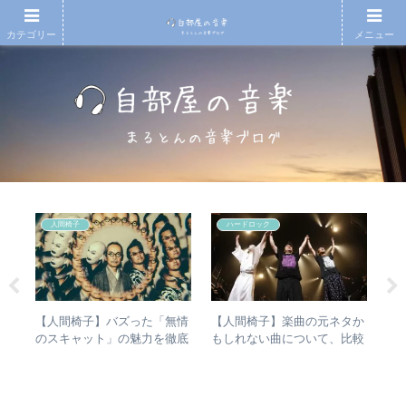
カテゴリー
メニュー
人間椅子
ハードロック
の
【人間椅子】バズった「無情
【人間椅子】楽曲の元ネタか
【
椅
のスキャット」の魅力を徹底
もしれない曲について、比較
月7
と全
的に掘り下げてみた
検証してみた
An
20
今