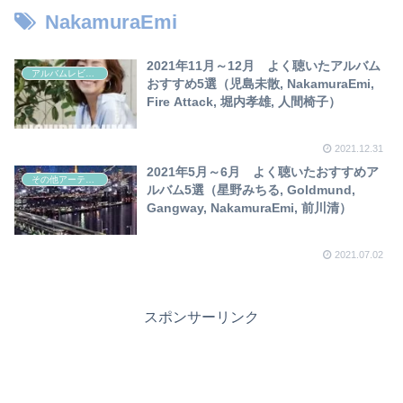
で
NakamuraEmi
2021年11月～12月 よく聴いたアルバム
アルバムレビュー
おすすめ5選（児島未散, NakamuraEmi,
Fire Attack, 堀内孝雄, 人間椅子）
2021.12.31
2021年5月～6月 よく聴いたおすすめア
その他アーティスト
ルバム5選（星野みちる, Goldmund,
Gangway, NakamuraEmi, 前川清）
2021.07.02
スポンサーリンク