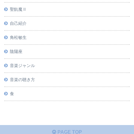
聖飢魔Ⅱ
自己紹介
角松敏生
陰陽座
音楽ジャンル
音楽の聴き方
食
PAGE TOP