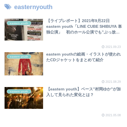
easternyouth
【ライブレポート】2021年9月22日
eastern youth
eastern youth「LINE CUBE SHIBUYA 単
独公演」 初のホール公演でも”ぶっ放
す”ライブ
2021.09.23
eastern youthの絵画・イラストが使われ
eastern youth
たCDジャケットをまとめて紹介
2021.08.29
【eastern youth】ベース”村岡ゆか”が加
eastern youth
入して見られた変化とは？
2021.05.08