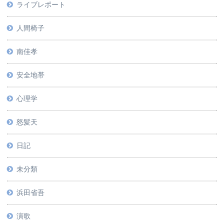
ライブレポート
人間椅子
南佳孝
安全地帯
心理学
怒髪天
日記
未分類
浜田省吾
演歌