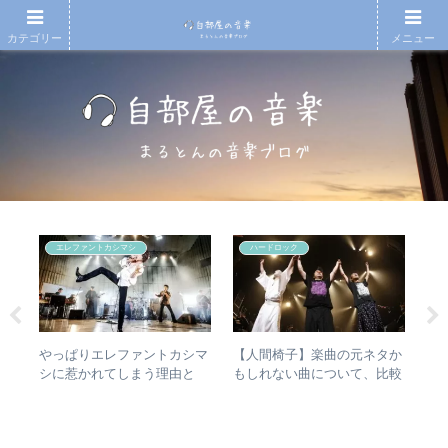
カテゴリー
メニュー
エレファントカシマシ
ハードロック
の
やっぱりエレファントカシマ
【人間椅子】楽曲の元ネタか
RI
n
シに惹かれてしまう理由と
もしれない曲について、比較
は
は？ – ずっと”未完成”の最強
検証してみた
か
バンドの魅力
ト