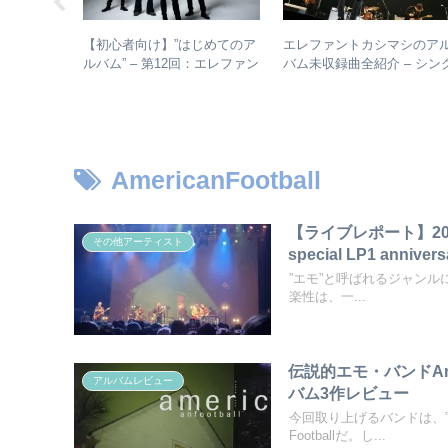
【初心者向け】”はじめてのア
エレファントカシマシのア
解散の真相
ルバム” – 第12回：エレファン
バム未収録曲全紹介 – シン
トカシマシ おすすめの聴き
ルのカップリングからレア
進め方＋全アルバムレビュー
未発表曲まで
AmericanFootball
【ライブレポート】2025
その他アーティスト
special LP1 anniver
”エモ”と呼ばれるジャンルにお
楽性は、一...
伝説的エモ・バンドAme
アルバムレビュー
バム3作レビュー
今回取り上げるバンドは、”
Footballだ。し...