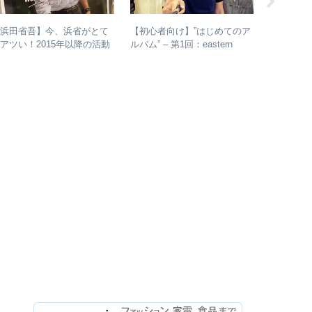
【浜田省吾】今、浜省がとて
【初心者向け】”はじめてのア
RINGOM
アツい！2015年以降の活動
ルバム” – 第1回：eastern
なぜ今全
と現在のまとめ
youth
– 公式・
ら読み取