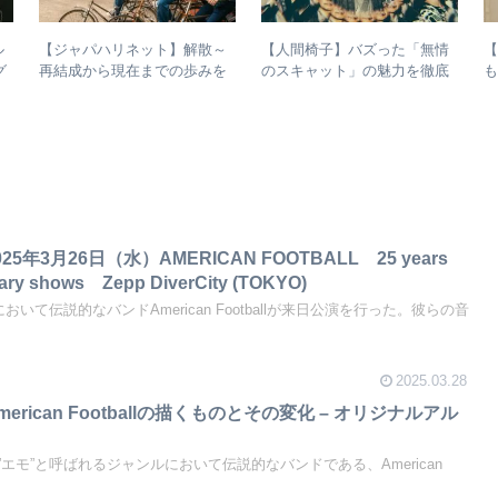
ル
【ジャパハリネット】解散～
【人間椅子】バズった「無情
グ
再結成から現在までの歩みを
のスキャット」の魅力を徹底
も
な
振り返る – 再結成後の活動年
的に掘り下げてみた
表＆シングル・アルバム全紹
介
年3月26日（水）AMERICAN FOOTBALL 25 years
sary shows Zepp DiverCity (TOKYO)
いて伝説的なバンドAmerican Footballが来日公演を行った。彼らの音
2025.03.28
rican Footballの描くものとその変化 – オリジナルアル
エモ”と呼ばれるジャンルにおいて伝説的なバンドである、American