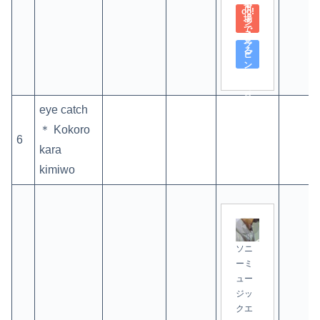
Yah
る
市
oo!
場
シ
で
ョ
見
ッ
る
ピ
ン
グ
で
見
る
eye catch
＊ Kokoro
6
kara
kimiwo
ソニ
ーミ
ュー
ジッ
クエ