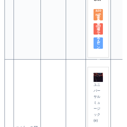
Am
azo
nで
楽
見
天
Yah
る
市
oo!
場
シ
で
ョ
見
ッ
る
ピ
ン
グ
で
見
る
ユニ
バー
サル
ミュ
ージ
ック
(e)