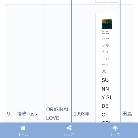
で
見
る
ユニ
バー
サル
ミュ
ージ
ック
(e)
SU
NN
Y SI
DE 
ORIGINAL
9
接吻-kiss-
1993年
田島貴
OF 
LOVE
ORI
GIN
ホーム
シェア
トップ