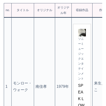
オリジナ
no.
タイトル
オリジナル
収録作品
作詞
ル年
ソニ
ーミ
ュー
ジッ
クエ
ンタ
テイ
ンメ
ント
モンロー・
来生え
SP
1
南佳孝
1979年
ウォーク
こ
EA
K L
OW