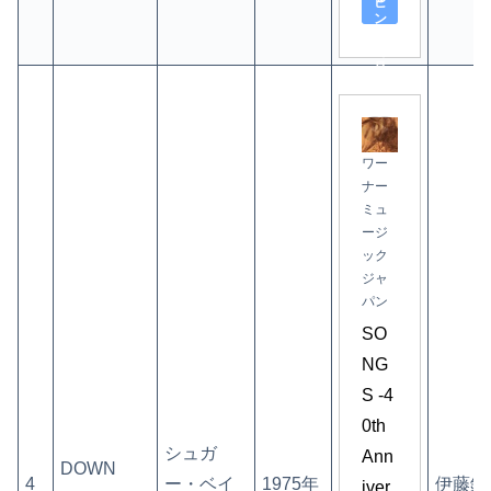
ピ
ン
グ
で
見
る
ワー
ナー
ミュ
ージ
ック
ジャ
パン
SO
NG
S -4
0th 
シュガ
Ann
DOWN
4
ー・ベイ
1975年
伊藤銀
iver