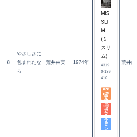
MIS
SLI
M
(ミ
スリ
やさしさに
ム)
8
包まれたな
荒井由実
1974年
荒井由
4319
ら
0-139
410
Am
azo
nで
楽
見
天
Yah
る
市
oo!
場
シ
で
ョ
見
ッ
る
ピ
ン
グ