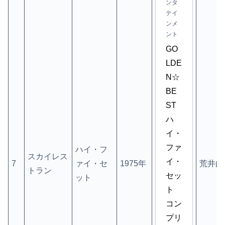
ンタ
テイ
ンメ
ント
GO
LDE
N☆
BE
ST 
ハ
イ・
ファ
ハイ・フ
スカイレス
イ・
7
ァイ・セ
1975年
荒井由
トラン
セッ
ット
ト 
コン
プリ