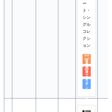
ー
ト・
シン
グル
コレ
クシ
ョン
Am
azo
nで
楽
見
天
Yah
る
市
oo!
場
シ
で
ョ
見
ッ
る
ピ
ン
グ
で
見
る