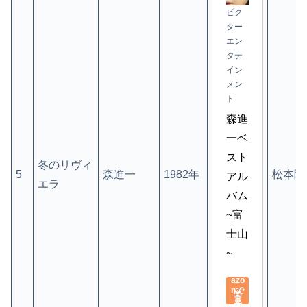
ビク
ター
エン
タテ
イン
メン
ト
森進
一ベ
スト
冬のリヴィ
5
森進一
1982年
松本隆
アル
エラ
バム
~富
士山
~
Am
azo
nで
楽
見
天