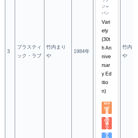
ック
ジャ
パン
Vari
ety 
(30t
プラスティ
竹内まり
竹内ま
h An
3
1984年
ック・ラブ
や
や
nive
rsar
y Ed
itio
n)
Am
azo
nで
楽
見
天
Yah
る
市
oo!
場
シ
で
ョ
見
ッ
る