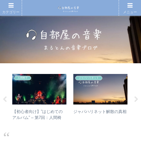
カテゴリー
メニュー
人間椅子
ジャパハリネット
アル
【初心者向け】”はじめての
RI
ジャパハリネット解散の真相
ング
アルバム” – 第7回：人間椅
は
アな
子 絶対おすすめの名盤と全
か
アルバムレビューも
ト