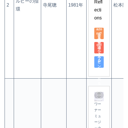
ルビーの指
Refl
2
寺尾聰
1981年
松本隆
環
ecti
ons
Am
azo
nで
楽
見
天
Yah
る
市
oo!
場
シ
で
ョ
見
ッ
る
ピ
ン
グ
で
見
る
ワー
ナー
ミュ
ージ