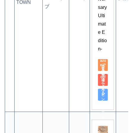
TOWN
ブ
sary 
Ulti
mat
e E
ditio
n-
Am
azo
nで
楽
見
天
Yah
る
市
oo!
場
シ
で
ョ
見
ッ
る
ピ
ン
グ
で
見
る