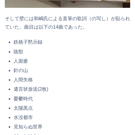
そして壁には和嶋氏による直筆の歌詞（の写し）が貼られ
ていた。曲目は以下の14曲であった。
鉄格子黙示録
陰獣
人面瘡
針の山
人間失格
遺言状放送(2枚)
憂鬱時代
太陽黒点
水没都市
見知らぬ世界