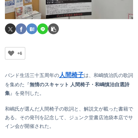
+6
人間椅子
バンド生活三十五周年の
は、和嶋慎治氏の歌詞
を集めた『
無情のスキャット 人間椅子・和嶋慎治自選詩
集
』を発刊した。
和嶋氏が選んだ人間椅子の歌詞と、解説文が載った書籍で
ある。その発刊を記念して、ジュンク堂書店池袋本店でサ
イン会が開催された。