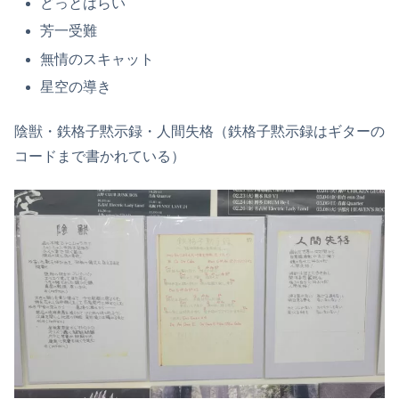
どっとはらい
芳一受難
無情のスキャット
星空の導き
陰獣・鉄格子黙示録・人間失格（鉄格子黙示録はギターの
コードまで書かれている）