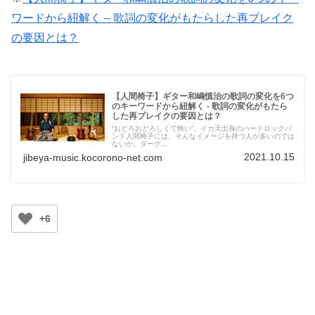
ワードから紐解く – 歌詞の変化がもたらした再ブレイク
の要因とは？
【人間椅子】ギター和嶋慎治の歌詞の変化を6つ
のキーワードから紐解く - 歌詞の変化がもたら
した再ブレイクの要因とは？
“おどろおどろしくて怖い”、イカ天出身のハードロックバ
ンド人間椅子には、そんなイメージを持つ人が多いのでは
ないか。ダーク...
2021.10.15
jibeya-music.kocorono-net.com
+6