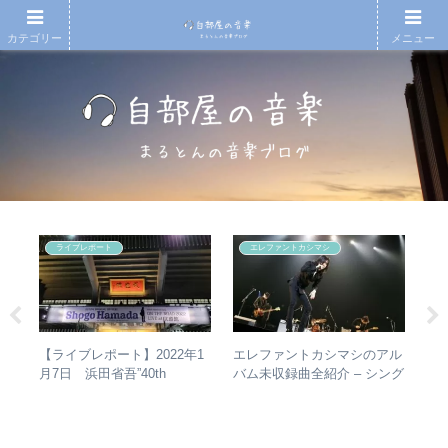
カテゴリー
メニュー
ライブレポート
エレファントカシマシ
エレファントカシマシのアル
【
【ライブレポート】2022年1
真相
バム未収録曲全紹介 – シング
アル
月7日 浜田省吾”40th
ルのカップリングからレアな
ァ
Anniversary ON THE ROAD
未発表曲まで
聴
2022 LIVE at 武道館” – なぜ
ュ
今、武道館再現セットリスト