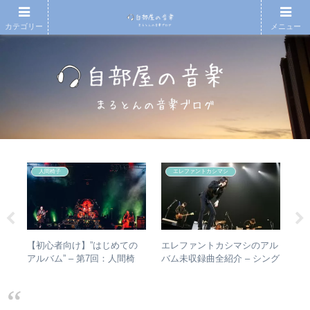
カテゴリー
メニュー
人間椅子
エレファントカシマシ
タか
【初心者向け】”はじめての
エレファントカシマシのアル
【
比較
アルバム” – 第7回：人間椅
バム未収録曲全紹介 – シング
アル
子 絶対おすすめの名盤と全
ルのカップリングからレアな
ァ
アルバムレビューも
未発表曲まで
聴
ュ