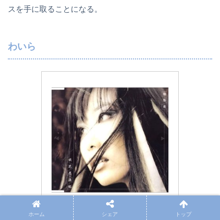
スを手に取ることになる。
わいら
キングレコード
ホーム
シェア
トップ
妖花忍法帖