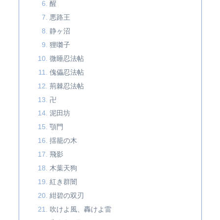
醒
悪路王
静ヶ沼
狸囃子
微睡忍法帖
傀儡忍法帖
荊棘忍法帖
卍
泥田坊
顎門
揺籠の木
飛影
木葉天狗
紅き群闇
紺碧の双刃
吹けよ風、轟けよ雷