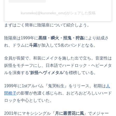
kuroneko(@kuroneko_omz)がシェアした投稿
まずはごく簡単に陰陽座について紹介しよう。
陰陽座は1999年に
黒猫・瞬火・招鬼・狩姦
により結成さ
れ、ドラムに
斗羅
が加入して5名のバンドとなる。
全員が長髪で、和装にメイクを施した出で立ち。音楽性は
妖怪をモチーフにし、日本語でハードロック・ヘビーメタ
ルを演奏する”
妖怪ヘヴィメタル
”を標榜している。
1999年に1stアルバム『鬼哭転生』をリリース。初期は
人
間椅子
の影響が色濃く感じられ、おどろおどろしいハード
ロックを中心としていた。
2001年にマキシシングル『
月に叢雲花に風
』でメジャー