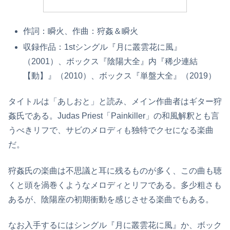
作詞：瞬火、作曲：狩姦＆瞬火
収録作品：1stシングル『月に叢雲花に風』
（2001）、ボックス『陰陽大全』内『稀少連結
【動】』（2010）、ボックス『単盤大全』（2019）
タイトルは「あしおと」と読み、メイン作曲者はギター狩
姦氏である。Judas Priest「Painkiller」の和風解釈とも言
うべきリフで、サビのメロディも独特でクセになる楽曲
だ。
狩姦氏の楽曲は不思議と耳に残るものが多く、この曲も聴
くと頭を渦巻くようなメロディとリフである。多少粗さも
あるが、陰陽座の初期衝動を感じさせる楽曲でもある。
なお入手するにはシングル『
月に叢雲花に風
』か、ボック