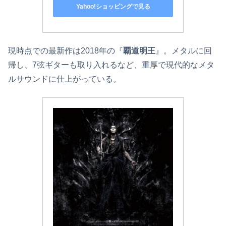
Yahoo!ショッピングで見る
現時点での最新作は2018年の『
覇道明王
』。メタルに回
帰し、7弦ギターも取り入れるなど、重厚で現代的なメタ
ルサウンドに仕上がっている。