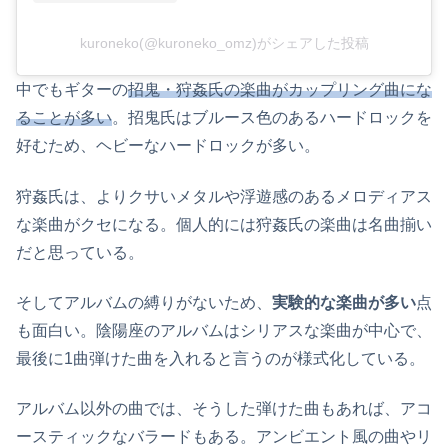
kuroneko(@kuroneko_omz)がシェアした投稿
中でもギターの
招鬼・狩姦氏の楽曲がカップリング曲にな
ることが多い
。招鬼氏はブルース色のあるハードロックを
好むため、ヘビーなハードロックが多い。
狩姦氏は、よりクサいメタルや浮遊感のあるメロディアス
な楽曲がクセになる。個人的には狩姦氏の楽曲は名曲揃い
だと思っている。
そしてアルバムの縛りがないため、
実験的な楽曲が多い
点
も面白い。陰陽座のアルバムはシリアスな楽曲が中心で、
最後に1曲弾けた曲を入れると言うのが様式化している。
アルバム以外の曲では、そうした弾けた曲もあれば、アコ
ースティックなバラードもある。アンビエント風の曲やリ