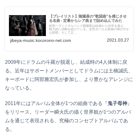
【プレイリスト】陰陽座の”歌謡曲”を感じさせ
る名曲 - 定番からレア曲まで詰め込んでみた
妖怪ヘヴィメタルバンド陰陽座は結成から20年を超え、
精力的に活動を続けている。女性ボーカル黒猫の伸びやか
な歌唱、そして正...
2021.03.27
jibeya-music.kocorono-net.com
2009年にドラムの斗羅が脱退し、結成時の4人体制に戻
る。近年はサポートメンバーとしてドラムには土橋誠氏、
キーボードに阿部雅宏氏が参加し、より豊かなアレンジに
なっている。
2011年にはアルバム全体が1つの組曲である『
鬼子母神
』
をリリース。リーダー瞬火氏の描く世界観が1つのアルバ
ムを通じて表現される、究極のコンセプトアルバムであ
る。