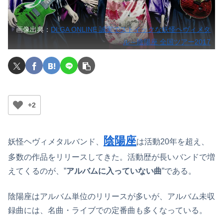
画像出典：
DI:GA ONLINE 誠実でストイックな妖怪ヘヴィメタ
ル～陰陽座 全国ツアー2017
+2
陰陽座
妖怪ヘヴィメタルバンド、
は活動20年を超え、
多数の作品をリリースしてきた。活動歴が長いバンドで増
えてくるのが、”
アルバムに入っていない曲
”である。
陰陽座はアルバム単位のリリースが多いが、アルバム未収
録曲には、名曲・ライブでの定番曲も多くなっている。