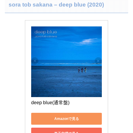
sora tob sakana – deep blue (2020)
deep blue(通常盤)
Amazonで見る