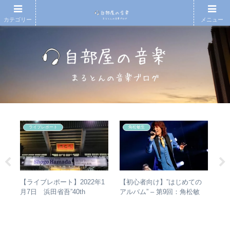
カテゴリー
メニュー
ライブレポート
角松敏生
【初心者向け】”はじめての
【
【ライブレポート】2022年1
真相
アルバム” – 第9回：角松敏
の
月7日 浜田省吾”40th
生 各年代のおすすめ名盤を
的
Anniversary ON THE ROAD
1枚ずつ選出！
2022 LIVE at 武道館” – なぜ
今、武道館再現セットリスト