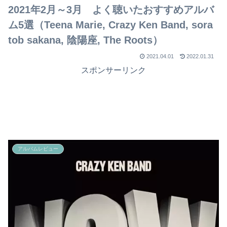
でライブを行ったのか？
2021年2月～3月 よく聴いたおすすめアルバ
ム5選（Teena Marie, Crazy Ken Band, sora
tob sakana, 陰陽座, The Roots）
2021.04.01
2022.01.31
スポンサーリンク
アルバムレビュー