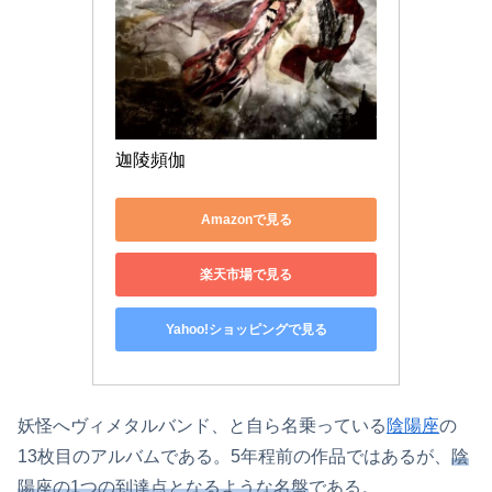
迦陵頻伽
Amazonで見る
楽天市場で見る
Yahoo!ショッピングで見る
妖怪へヴィメタルバンド、と自ら名乗っている
陰陽座
の
13枚目のアルバムである。5年程前の作品ではあるが、
陰
陽座の1つの到達点となるような名盤
である。