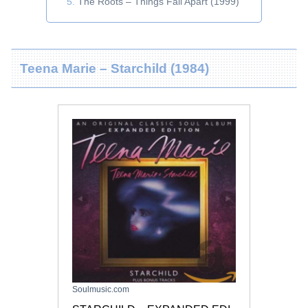
The Roots – Things Fall Apart (1999)
Teena Marie – Starchild (1984)
Soulmusic.com