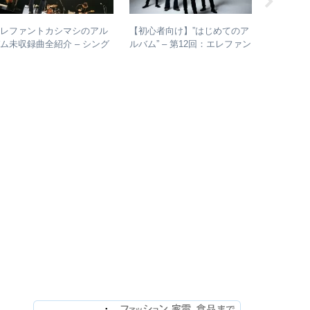
エレファントカシマシのアル
【初心者向け】”はじめてのア
【ジャパ
ム未収録曲全紹介 – シング
ルバム” – 第12回：エレファン
再結成か
ルのカップリングからレアな
トカシマシ おすすめの聴き
振り返る 
未発表曲まで
進め方＋全アルバムレビュー
表＆シン
介