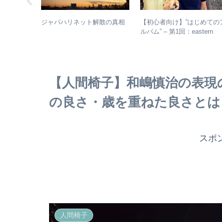
じめてのア
【初心者向け】”はじめての
ジャパハリネット解散の真相
回：浜田省吾
ルバム” – 第1回：eastern
ムの聴き進
youth
【人間椅子】和嶋慎治の表現
の良さ・歳を重ねた良さとは
スポ
人間椅子