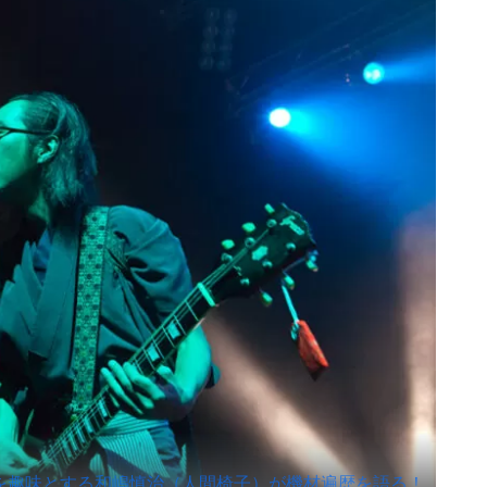
作りを趣味とする和嶋慎治（人間椅子）が機材遍歴を語る！