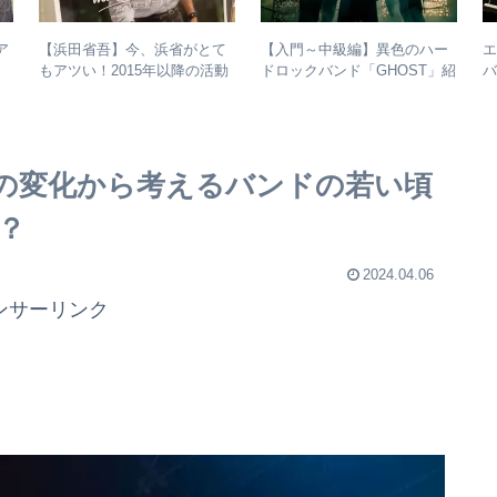
ア
【浜田省吾】今、浜省がとて
【入門～中級編】異色のハー
もアツい！2015年以降の活動
ドロックバンド「GHOST」紹
バ
と現在のまとめ
介＋全アルバムレビュー
の変化から考えるバンドの若い頃
？
2024.04.06
ンサーリンク