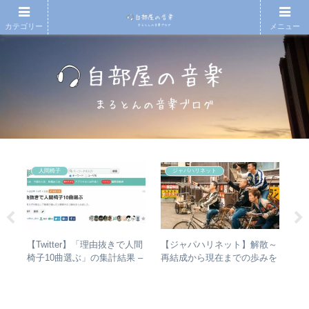
カテゴリー
メニュー
人間椅子
ジャパハリネット
無情
【Twitter】「理由抜きで人間
【ジャパハリネット】解散～
エ
徹底
椅子10曲選ぶ」の集計結果 –
再結成から現在までの歩みを
バ
人気曲ランキング・傾向分析
振り返る – 再結成後の活動年
ル
表＆シングル・アルバム全紹
未
介