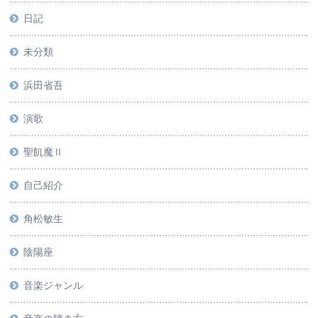
日記
未分類
浜田省吾
演歌
聖飢魔Ⅱ
自己紹介
角松敏生
陰陽座
音楽ジャンル